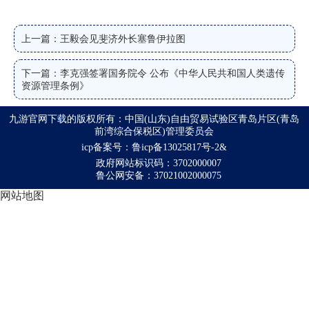
上一篇：王毅会见斐济外长塞鲁伊拉图
下一篇：李克强签署国务院令 公布《中华人民共和国人类遗传
资源管理条例》
九游官网下载的版权所有：中国(山东)自由贸易试验区青岛片区(青岛
前湾综合保税区)管理委员会
icp备案号：鲁icp备13025817号-2&
政府网站标识码：3702000007
鲁公网安备：37021002000075
网站地图