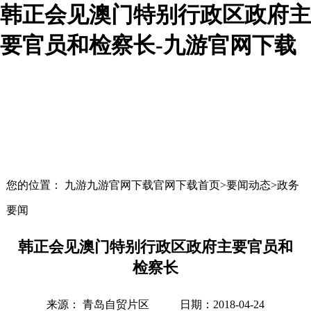
韩正会见澳门特别行政区政府主
要官员和检察长-九游官网下载
您的位置： 九游九游官网下载官网下载首页>要闻动态>政务
要闻
韩正会见澳门特别行政区政府主要官员和
检察长
来源： 青岛自贸片区
日期：2018-04-24