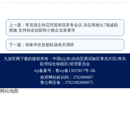
上一篇：李克强主持召开国务院常务会议 决定再推出7项减税
措施 支持创业创新和小微企业发展等
下一篇：胡春华在首都机场海关调研
九游官网下载的版权所有：中国(山东)自由贸易试验区青岛片区(青岛
前湾综合保税区)管理委员会
icp备案号：鲁icp备13025817号-2&
政府网站标识码：3702000007
鲁公网安备：37021002000075
网站地图