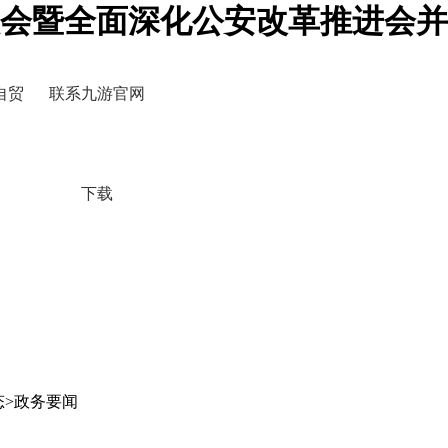
会暨全面深化公安改革推进会并
自贸
联系九游官网
下载
态>政务要闻