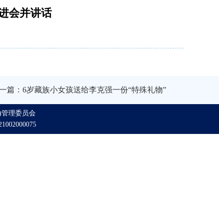
进会并讲话
一篇：6岁藏族小女孩送给李克强一份“特殊礼物”
)管理委员会
002000075