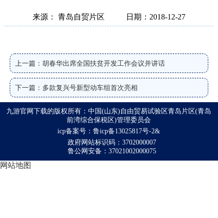
来源： 青岛自贸片区
日期：2018-12-27
上一篇：胡春华出席全国扶贫开发工作会议并讲话
下一篇：多款复兴号新型动车组首次亮相
九游官网下载的版权所有：中国(山东)自由贸易试验区青岛片区(青岛
前湾综合保税区)管理委员会
icp备案号：鲁icp备13025817号-2&
政府网站标识码：3702000007
鲁公网安备：37021002000075
网站地图