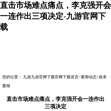
直击市场难点痛点，李克强开会
一连作出三项决定-九游官网下
载
您的位置： 九游九游官网下载官网下载首页>要闻动态>政务
要闻
直击市场难点痛点，李克强开会一连作出
三项决定