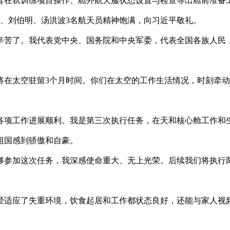
臂在轨训练项目操作、舱外航天服状态设置与检查等出舱前准备
、刘伯明、汤洪波3名航天员精神饱满，向习近平敬礼。
苦了。我代表党中央、国务院和中央军委，代表全国各族人民
太空驻留3个月时间。你们在太空的工作生活情况，时刻牵动
项工作进展顺利。我是第三次执行任务，在天和核心舱工作和生
祖国感到骄傲和自豪。
参加这次任务，我深感使命重大、无上光荣。后续我们将执行两
适应了失重环境，饮食起居和工作都状态良好，还能与家人视频