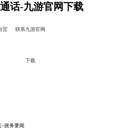
通话-九游官网下载
自贸
联系九游官网
下载
态>政务要闻