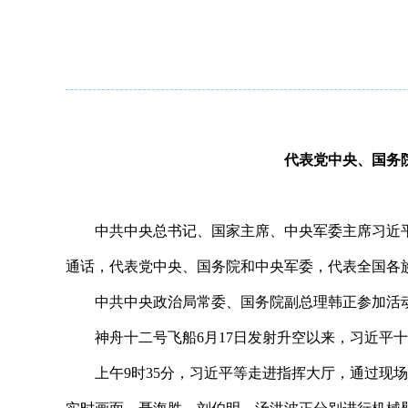
代表党中央、国务
中共中央总书记、国家主席、中央军委主席习近平2
通话，代表党中央、国务院和中央军委，代表全国各
中共中央政治局常委、国务院副总理韩正参加活
神舟十二号飞船6月17日发射升空以来，习近平十
上午9时35分，习近平等走进指挥大厅，通过现场