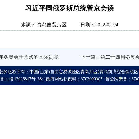
习近平同俄罗斯总统普京会谈
来源： 青岛自贸片区
日期：2022-02-04
2年冬奥会开幕式的国际贵宾
载的版权所有：中国(山东)自由贸易试验区青岛片区(青岛前湾综合保税区
icp备13025817号-2&
政府网站标识码：3702000007
鲁公网安备：37021