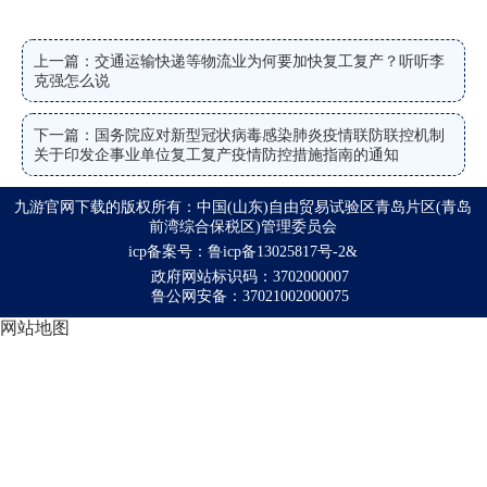
上一篇：交通运输快递等物流业为何要加快复工复产？听听李
克强怎么说
下一篇：国务院应对新型冠状病毒感染肺炎疫情联防联控机制
关于印发企事业单位复工复产疫情防控措施指南的通知
九游官网下载的版权所有：中国(山东)自由贸易试验区青岛片区(青岛
前湾综合保税区)管理委员会
icp备案号：鲁icp备13025817号-2&
政府网站标识码：3702000007
鲁公网安备：37021002000075
网站地图