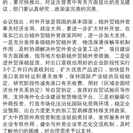
的，要尽快推出。对这次督查中有关方面提出的意见建
议，部门要认真研究，政策该完善的完善。
会议指出，对外开放是我国的基本国策，稳外贸稳外资
事关经济全局、就业大局，要进一步扩大对外开放。在
落实已出台稳外贸稳外资政策同时，进一步加大支持。
一是充分发挥各级稳外贸稳外资、物流保通保畅等机制
作用，及时协调解决外贸外资企业复工达产、项目建设
等方面困难。指导地方创新稳外贸稳外资措施。二是促
进外贸保稳提质。对出口退税信用好的企业阶段性实行
3个工作日内退税到位，扩大优质产品进口，加快提升
港口装卸转运和通关效率，保持国际产业链供应链稳
定。研究阶段性减免港口有关收费。用好《区域全面经
济伙伴关系协定》等自贸协定，发挥好自贸试验区等作
用。支持海外仓企业建设智慧物流平台。三是积极吸引
外商投资。打造市场化法治化国际化营商环境，稳定企
业预期。出台力度更大的加工贸易梯度转移支持政策。
扩大中西部外商投资制造业鼓励类目录。发挥服务外资
企业专班作用，健全与外资企业常态化交流机制，及时
了解他们的困难，对合理需求予以支持。