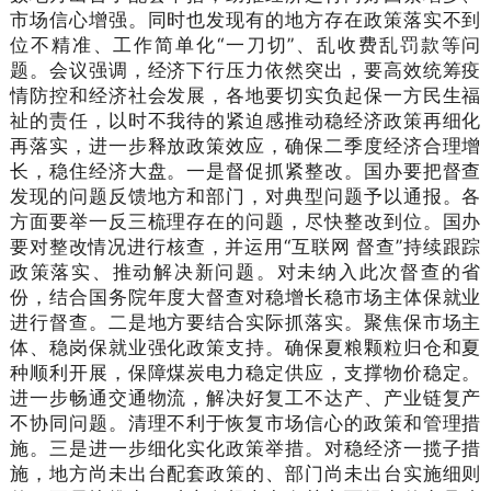
市场信心增强。同时也发现有的地方存在政策落实不到
位不精准、工作简单化“一刀切”、乱收费乱罚款等问
题。会议强调，经济下行压力依然突出，要高效统筹疫
情防控和经济社会发展，各地要切实负起保一方民生福
祉的责任，以时不我待的紧迫感推动稳经济政策再细化
再落实，进一步释放政策效应，确保二季度经济合理增
长，稳住经济大盘。一是督促抓紧整改。国办要把督查
发现的问题反馈地方和部门，对典型问题予以通报。各
方面要举一反三梳理存在的问题，尽快整改到位。国办
要对整改情况进行核查，并运用“互联网 督查”持续跟踪
政策落实、推动解决新问题。对未纳入此次督查的省
份，结合国务院年度大督查对稳增长稳市场主体保就业
进行督查。二是地方要结合实际抓落实。聚焦保市场主
体、稳岗保就业强化政策支持。确保夏粮颗粒归仓和夏
种顺利开展，保障煤炭电力稳定供应，支撑物价稳定。
进一步畅通交通物流，解决好复工不达产、产业链复产
不协同问题。清理不利于恢复市场信心的政策和管理措
施。三是进一步细化实化政策举措。对稳经济一揽子措
施，地方尚未出台配套政策的、部门尚未出台实施细则