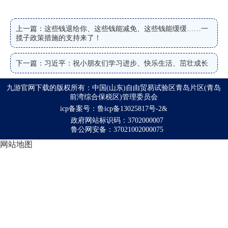
上一篇：这些钱退给你、这些钱能减免、这些钱能缓缓……一
揽子政策措施的支持来了！
下一篇：习近平：祝小朋友们学习进步、快乐生活、茁壮成长
九游官网下载的版权所有：中国(山东)自由贸易试验区青岛片区(青岛
前湾综合保税区)管理委员会
icp备案号：鲁icp备13025817号-2&
政府网站标识码：3702000007
鲁公网安备：37021002000075
网站地图