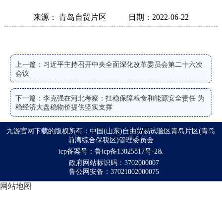
来源： 青岛自贸片区
日期：2022-06-22
上一篇：习近平主持召开中央全面深化改革委员会第二十六次
会议
下一篇：李克强在河北考察：扛稳保障粮食和能源安全责任 为
稳经济大盘稳物价提供坚实支撑
九游官网下载的版权所有：中国(山东)自由贸易试验区青岛片区(青岛
前湾综合保税区)管理委员会
icp备案号：鲁icp备13025817号-2&
政府网站标识码：3702000007
鲁公网安备：37021002000075
网站地图