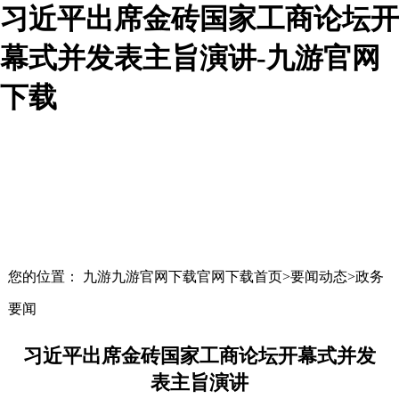
习近平出席金砖国家工商论坛开
幕式并发表主旨演讲-九游官网
下载
您的位置： 九游九游官网下载官网下载首页>要闻动态>政务
要闻
习近平出席金砖国家工商论坛开幕式并发
表主旨演讲