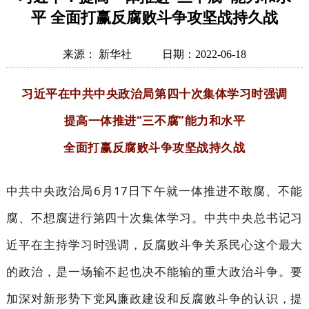
平 全面打赢反腐败斗争攻坚战持久战
来源： 新华社
日期：2022-06-18
习近平在中共中央政治局第四十次集体学习时强调
提高一体推进“三不腐”能力和水平
全面打赢反腐败斗争攻坚战持久战
中共中央政治局6月17日下午就一体推进不敢腐、不能
腐、不想腐进行第四十次集体学习。中共中央总书记习
近平在主持学习时强调，反腐败斗争关系民心这个最大
的政治，是一场输不起也决不能输的重大政治斗争。要
加深对新形势下党风廉政建设和反腐败斗争的认识，提