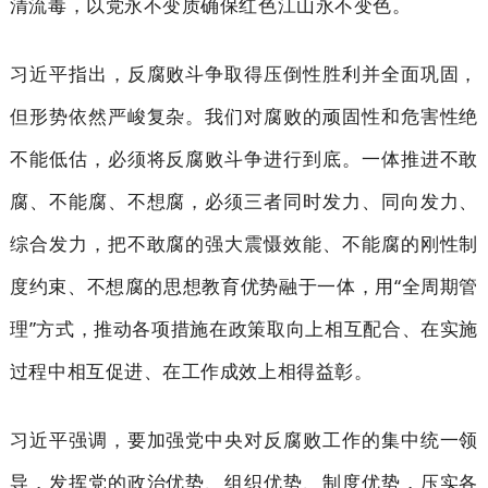
清流毒，以党永不变质确保红色江山永不变色。
习近平指出，反腐败斗争取得压倒性胜利并全面巩固，
但形势依然严峻复杂。我们对腐败的顽固性和危害性绝
不能低估，必须将反腐败斗争进行到底。一体推进不敢
腐、不能腐、不想腐，必须三者同时发力、同向发力、
综合发力，把不敢腐的强大震慑效能、不能腐的刚性制
度约束、不想腐的思想教育优势融于一体，用“全周期管
理”方式，推动各项措施在政策取向上相互配合、在实施
过程中相互促进、在工作成效上相得益彰。
习近平强调，要加强党中央对反腐败工作的集中统一领
导，发挥党的政治优势、组织优势、制度优势，压实各