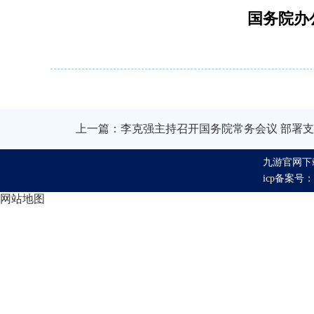
国务院办
九游官网下
icp备案号：鲁
网站地图