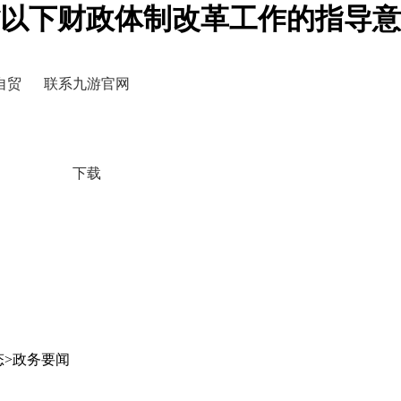
以下财政体制改革工作的指导意
自贸
联系九游官网
下载
态>政务要闻