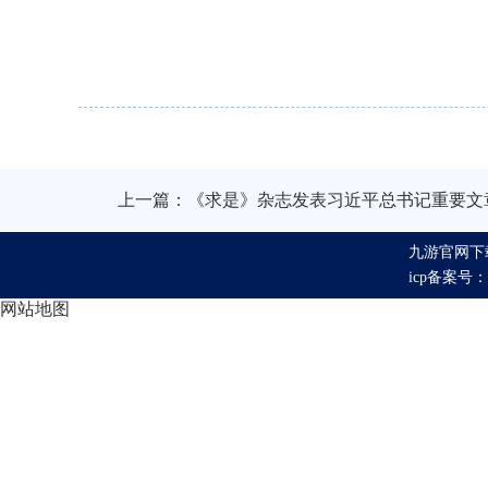
九游官网下
icp备案号：鲁
网站地图