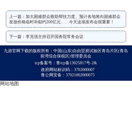
上一篇：加大困难群众救助帮扶力度、预计各地将向困难群众
发放价格临时补贴约200亿元……今天这场发布会很重要！
下一篇：李克强主持召开国务院常务会议
九游官网下载的版权所有：中国(山东)自由贸易试验区青岛片区(青岛
前湾综合保税区)管理委员会
icp备案号：鲁icp备13025817号-2&
政府网站标识码：3702000007
鲁公网安备：37021002000075
网站地图