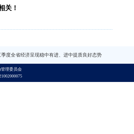
相关！
三季度全省经济呈现稳中有进、进中提质良好态势
)管理委员会
002000075