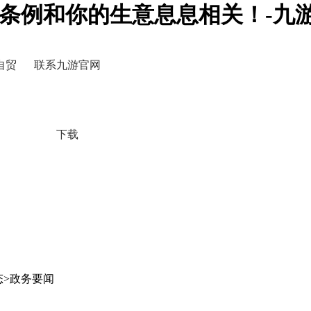
条例和你的生意息息相关！-九
自贸
联系九游官网
下载
态>政务要闻