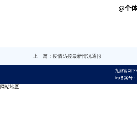
@个
上一篇：疫情防控最新情况通报！
九游官网下
icp备案号：鲁
网站地图