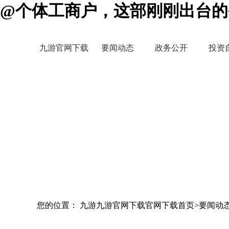
@个体工商户，这部刚刚出台的
九游官网下载
要闻动态
政务公开
投资
您的位置： 九游九游官网下载官网下载首页>要闻动