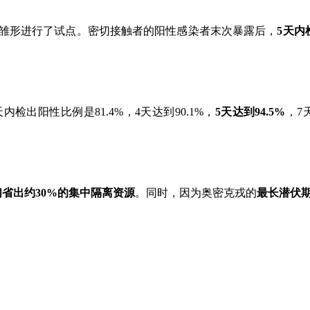
版的雏形进行了试点。密切接触者的阳性感染者末次暴露后，
5天内
检出阳性比例是81.4%，4天达到90.1%，
5天达到94.5%
，7
们省出约30%的集中隔离资源
。同时，因为奥密克戎的
最长潜伏期