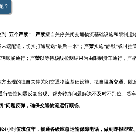
题？
做到
“五个严禁”
：
严禁
擅自关停关闭交通物流基础设施和限制运
域末端配送，切实打通配送“最后一米”；
严禁
实施“静默”或封
车辆顺畅通行；
严禁
以等待核酸检测结果为由限制货车通行，严格
地方出现的擅自关停关闭交通物流基础设施、擅自阻断交通、随
通行管控问题反复出现、督办转办问题解决不及时不到位、货
刀切”问题反弹，确保交通物流运行顺畅
。
持24小时值班值守，畅通各级应急运输保障电话，做到即报即查