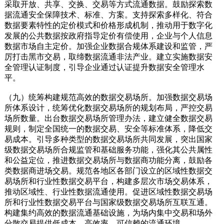
采取开放、共享、交换、交易等方式流通数据。鼓励探索数
据流通安全保障技术、标准、方案。支持探索多样化、符合
数据要素特性的定价模式和价格形成机制，推动用于数字化
发展的公共数据按政府指导定价有偿使用，企业与个人信息
数据市场自主定价。加强企业数据合规体系建设和监管，严
厉打击黑市交易，取缔数据流通非法产业。建立实施数据安
全管理认证制度，引导企业通过认证提升数据安全管理水
平。
（九）统筹构建规范高效的数据交易场所。加强数据交易场
所体系设计，统筹优化数据交易场所的规划布局，严控交易
场所数量。出台数据交易场所管理办法，建立健全数据交易
规则，制定全国统一的数据交易、安全等标准体系，降低交
易成本。引导多种类型的数据交易场所共同发展，突出国家
级数据交易场所合规监管和基础服务功能，强化其公共属性
和公益定位，推进数据交易场所与数据商功能分离，鼓励各
类数据商进场交易。规范各地区各部门设立的区域性数据交
易场所和行业性数据交易平台，构建多层次市场交易体系，
推动区域性、行业性数据流通使用。促进区域性数据交易场
所和行业性数据交易平台与国家级数据交易场所互联互通。
构建集约高效的数据流通基础设施，为场内集中交易和场外
分散交易提供低成本、高效率、可信赖的流通环境。