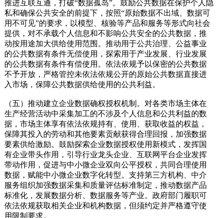
推进互联互通，打破“数据孤岛”。鼓励公共数据在保护个人隐
私和确保公共安全的前提下，按照“原始数据不出域、数据可
用不可见”的要求，以模型、核验等产品和服务等形式向社会
提供，对不承载个人信息和不影响公共安全的公共数据，推
动按用途加大供给使用范围。推动用于公共治理、公益事业
的公共数据有条件无偿使用，探索用于产业发展、行业发展
的公共数据有条件有偿使用。依法依规予以保密的公共数据
不予开放，严格管控未依法依规公开的原始公共数据直接进
入市场，保障公共数据供给使用的公共利益。
（五）推动建立企业数据确权授权机制。对各类市场主体在
生产经营活动中采集加工的不涉及个人信息和公共利益的数
据，市场主体享有依法依规持有、使用、获取收益的权益，
保障其投入的劳动和其他要素贡献获得合理回报，加强数据
要素供给激励。鼓励探索企业数据授权使用新模式，发挥国
有企业带头作用，引导行业龙头企业、互联网平台企业发挥
带动作用，促进与中小微企业双向公平授权，共同合理使用
数据，赋能中小微企业数字化转型。支持第三方机构、中介
服务组织加强数据采集和质量评估标准制定，推动数据产品
标准化，发展数据分析、数据服务等产业。政府部门履职可
依法依规获取相关企业和机构数据，但须约定并严格遵守使
用限制要求。