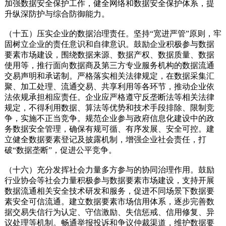
加强数据安全保护工作，健全网络和数据安全保护体系，提
升纵深防护与综合防御能力。
（十五）压实企业的数据治理责任。坚持“宽进严管”原则，牢
固树立企业的责任意识和自律意识。鼓励企业积极参与数据
要素市场建设，围绕数据来源、数据产权、数据质量、数据
使用等，推行面向数据商及第三方专业服务机构的数据流通
交易声明和承诺制。严格落实相关法律规定，在数据采集汇
聚、加工处理、流通交易、共享利用等各环节，推动企业依
法依规承担相应责任。企业应严格遵守反垄断法等相关法律
规定，不得利用数据、算法等优势和技术手段排除、限制竞
争，实施不正当竞争。规范企业参与政府信息化建设中的政
务数据安全管理，确保有规可循、有序发展、安全可控。建
立健全数据要素登记及披露机制，增强企业社会责任，打
破“数据垄断”，促进公平竞争。
（十六）充分发挥社会力量多方参与的协同治理作用。鼓励
行业协会等社会力量积极参与数据要素市场建设，支持开展
数据流通相关安全技术研发和服务，促进不同场景下数据要
素安全可信流通。建立数据要素市场信用体系，逐步完善数
据交易失信行为认定、守信激励、失信惩戒、信用修复、异
议处理等机制。畅通举报投诉和争议仲裁渠道，维护数据要