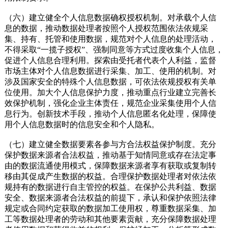
（六）建立健全个人信息数据确权授权机制。对承载个人信
息的数据，推动数据处理者按照个人授权范围依法依规采
集、持有、托管和使用数据，规范对个人信息的处理活动，
不得采取“一揽子授权”、强制同意等方式过度收集个人信息，
促进个人信息合理利用。探索由受托者代表个人利益，监督
市场主体对个人信息数据进行采集、加工、使用的机制。对
涉及国家安全的特殊个人信息数据，可依法依规授权有关单
位使用。加大个人信息保护力度，推动重点行业建立完善长
效保护机制，强化企业主体责任，规范企业采集使用个人信
息行为。创新技术手段，推动个人信息匿名化处理，保障使
用个人信息数据时的信息安全和个人隐私。
（七）建立健全数据要素各参与方合法权益保护制度。充分
保护数据来源者合法权益，推动基于知情同意或存在法定事
由的数据流通使用模式，保障数据来源者享有获取或复制转
移由其促成产生数据的权益。合理保护数据处理者对依法依
规持有的数据进行自主管控的权益。在保护公共利益、数据
安全、数据来源者合法权益的前提下，承认和保护依照法律
规定或合同约定获取的数据加工使用权，尊重数据采集、加
工等数据处理者的劳动和其他要素贡献，充分保障数据处理