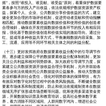
摇”，按照“谁投入、谁贡献、谁受益”原则，着重保护数据要
素各参与方的投入产出收益，依法依规维护数据资源资产权
益，探索个人、企业、公共数据分享价值收益的方式，建立
健全更加合理的市场评价机制，促进劳动者贡献和劳动报酬
相匹配。推动数据要素收益向数据价值和使用价值的创造者
合理倾斜，确保在开发挖掘数据价值各环节的投入有相应回
报，强化基于数据价值创造和价值实现的激励导向。通过分
红、提成等多种收益共享方式，平衡兼顾数据内容采集、加
工、流通、应用等不同环节相关主体之间的利益分配。
（十三）更好发挥政府在数据要素收益分配中的引导调节作
用。逐步建立保障公平的数据要素收益分配体制机制，更加
关注公共利益和相对弱势群体。加大政府引导调节力度，探
索建立公共数据资源开放收益合理分享机制，允许并鼓励各
类企业依法依规依托公共数据提供公益服务。推动大型数据
企业积极承担社会责任，强化对弱势群体的保障帮扶，有力
有效应对数字化转型过程中的各类风险挑战。不断健全数据
要素市场体系和制度规则，防止和依法依规规制资本在数据
领域无序扩张形成市场垄断等问题。统筹使用多渠道资金资
源，开展数据知识普及和教育培训，提高社会整体数字素
养，着力消除不同区域间、人群间数字鸿沟，增进社会公