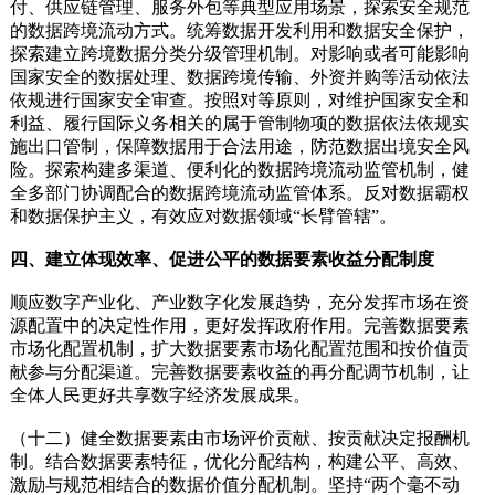
付、供应链管理、服务外包等典型应用场景，探索安全规范
的数据跨境流动方式。统筹数据开发利用和数据安全保护，
探索建立跨境数据分类分级管理机制。对影响或者可能影响
国家安全的数据处理、数据跨境传输、外资并购等活动依法
依规进行国家安全审查。按照对等原则，对维护国家安全和
利益、履行国际义务相关的属于管制物项的数据依法依规实
施出口管制，保障数据用于合法用途，防范数据出境安全风
险。探索构建多渠道、便利化的数据跨境流动监管机制，健
全多部门协调配合的数据跨境流动监管体系。反对数据霸权
和数据保护主义，有效应对数据领域“长臂管辖”。
四、建立体现效率、促进公平的数据要素收益分配制度
顺应数字产业化、产业数字化发展趋势，充分发挥市场在资
源配置中的决定性作用，更好发挥政府作用。完善数据要素
市场化配置机制，扩大数据要素市场化配置范围和按价值贡
献参与分配渠道。完善数据要素收益的再分配调节机制，让
全体人民更好共享数字经济发展成果。
（十二）健全数据要素由市场评价贡献、按贡献决定报酬机
制。结合数据要素特征，优化分配结构，构建公平、高效、
激励与规范相结合的数据价值分配机制。坚持“两个毫不动