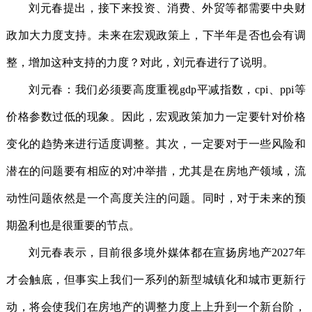
刘元春提出，接下来投资、消费、外贸等都需要中央财
政加大力度支持。未来在宏观政策上，下半年是否也会有调
整，增加这种支持的力度？对此，刘元春进行了说明。
刘元春：我们必须要高度重视gdp平减指数，cpi、ppi等
价格参数过低的现象。因此，宏观政策加力一定要针对价格
变化的趋势来进行适度调整。其次，一定要对于一些风险和
潜在的问题要有相应的对冲举措，尤其是在房地产领域，流
动性问题依然是一个高度关注的问题。同时，对于未来的预
期盈利也是很重要的节点。
刘元春表示，目前很多境外媒体都在宣扬房地产2027年
才会触底，但事实上我们一系列的新型城镇化和城市更新行
动，将会使我们在房地产的调整力度上上升到一个新台阶，