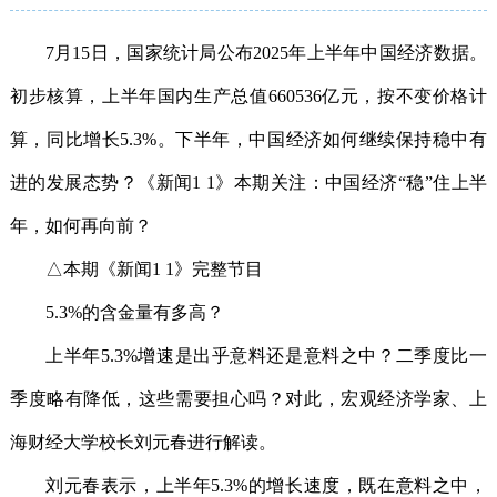
7月15日，国家统计局公布2025年上半年中国经济数据。
初步核算，上半年国内生产总值660536亿元，按不变价格计
算，同比增长5.3%。下半年，中国经济如何继续保持稳中有
进的发展态势？《新闻1 1》本期关注：中国经济“稳”住上半
年，如何再向前？
△本期《新闻1 1》完整节目
5.3%的含金量有多高？
上半年5.3%增速是出乎意料还是意料之中？二季度比一
季度略有降低，这些需要担心吗？对此，宏观经济学家、上
海财经大学校长刘元春进行解读。
刘元春表示，上半年5.3%的增长速度，既在意料之中，