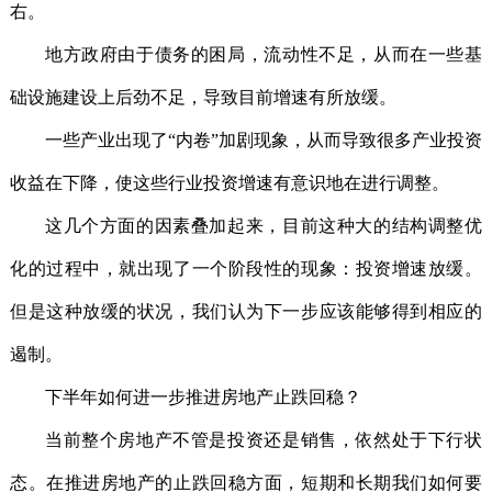
右。
地方政府由于债务的困局，流动性不足，从而在一些基
础设施建设上后劲不足，导致目前增速有所放缓。
一些产业出现了“内卷”加剧现象，从而导致很多产业投资
收益在下降，使这些行业投资增速有意识地在进行调整。
这几个方面的因素叠加起来，目前这种大的结构调整优
化的过程中，就出现了一个阶段性的现象：投资增速放缓。
但是这种放缓的状况，我们认为下一步应该能够得到相应的
遏制。
下半年如何进一步推进房地产止跌回稳？
当前整个房地产不管是投资还是销售，依然处于下行状
态。在推进房地产的止跌回稳方面，短期和长期我们如何要