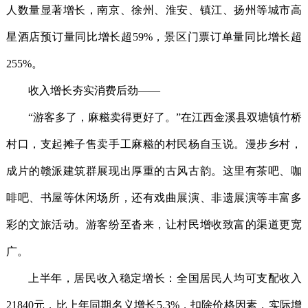
人数量显著增长，南京、徐州、淮安、镇江、扬州等城市高
星酒店预订量同比增长超59%，景区门票订单量同比增长超
255%。
收入增长夯实消费后劲——
“游客多了，麻糍卖得更好了。”在江西金溪县双塘镇竹桥
村口，支起摊子售卖手工麻糍的村民杨自玉说。漫步乡村，
成片的赣派建筑群展现出厚重的古风古韵。这里有茶吧、咖
啡吧、书屋等休闲场所，还有戏曲展演、非遗展演等丰富多
彩的文旅活动。游客纷至沓来，让村民增收致富的渠道更宽
广。
上半年，居民收入稳定增长：全国居民人均可支配收入
21840元，比上年同期名义增长5.3%，扣除价格因素，实际增