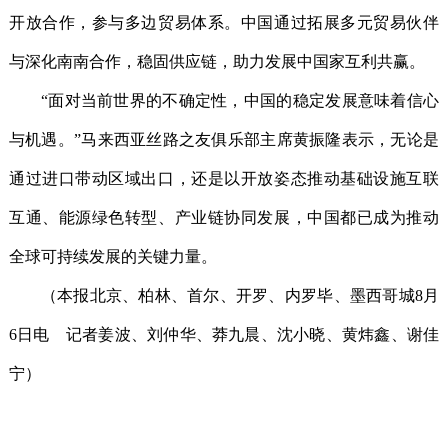
开放合作，参与多边贸易体系。中国通过拓展多元贸易伙伴
与深化南南合作，稳固供应链，助力发展中国家互利共赢。
“面对当前世界的不确定性，中国的稳定发展意味着信心
与机遇。”马来西亚丝路之友俱乐部主席黄振隆表示，无论是
通过进口带动区域出口，还是以开放姿态推动基础设施互联
互通、能源绿色转型、产业链协同发展，中国都已成为推动
全球可持续发展的关键力量。
（本报北京、柏林、首尔、开罗、内罗毕、墨西哥城8月
6日电 记者姜波、刘仲华、莽九晨、沈小晓、黄炜鑫、谢佳
宁）