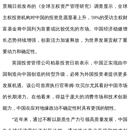
景顺日前发布的《全球主权资产管理研究》调查显示，全球
主权投资机构对中国的投资意愿显著上升，59%的受访主权财
富基金将中国列为首要或比较优先的市场。中国经济稳健增
长态势持续增强，创新活力加速释放，为世界发展贡献了重
要动力和确定性。
英国投资管理公司柏基投资日前表示，中国正实现由中
国制造向中国创造的转型升级，必将为外国投资者提供更多
发展机遇。该公司首席执行官蒂姆·坎贝尔尤其看好中国市场
的长期潜力。在他看来，得益于庞大的消费市场和技术创新
能力，中国在应对地缘政治不确定性时具有更强的韧性。
“近年来，通过不断以新质生产力引领高质量发展，中国