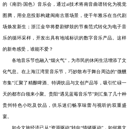
的《南韵·国色》音乐会，通过ai技术将南音曲谱转化为视觉
图腾，用全息投影构建闽南古厝场景，使千年雅乐在当代剧
场焕发新生；浙江金华将婺剧锣鼓的节奏范式转化为电子音
乐的循环采样，开发出具有地域标识的数字音乐产品。这样
的新奇感受，谁能不爱？
各地音乐节也融入“烟火气”，为市民的休闲生活增添了文
化气息。在上海江湾里音乐节，巧妙散布于舞台周边的“微醺
市集”汇聚了精酿啤酒、特调饮品与文创产品等，吸引忙碌一
天的都市白领来小聚。贵阳“遇见蓝莓音乐节”则汇集了几十种
贵州特色小吃及饮品，供乐迷们畅享味蕾与视听的双重盛
宴。
如今文旅经济已从“资源驱动”转向“情绪驱动”，如何将文