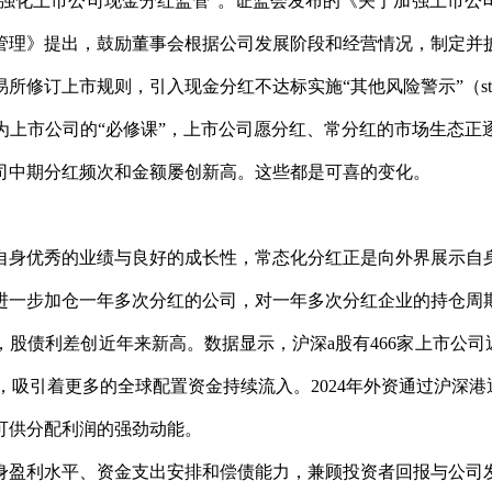
“强化上市公司现金分红监管”。证监会发布的《关于加强上市
值管理》提出，鼓励董事会根据公司发展阶段和经营情况，制定并
所修订上市规则，引入现金分红不达标实施“其他风险警示”（s
为上市公司的“必修课”，上市公司愿分红、常分红的市场生态正
司中期分红频次和金额屡创新高。这些都是可喜的变化。
。
自身优秀的业绩与良好的成长性，常态化分红正是向外界展示自
进一步加仓一年多次分红的公司，对一年多次分红企业的持仓周期
股债利差创近年来新高。数据显示，沪深a股有466家上市公司近
性，吸引着更多的全球配置资金持续流入。2024年外资通过沪深
可供分配利润的强劲动能。
身盈利水平、资金支出安排和偿债能力，兼顾投资者回报与公司