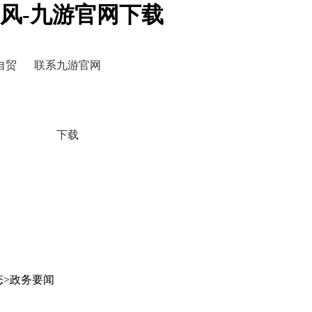
风-九游官网下载
自贸
联系九游官网
下载
态>政务要闻