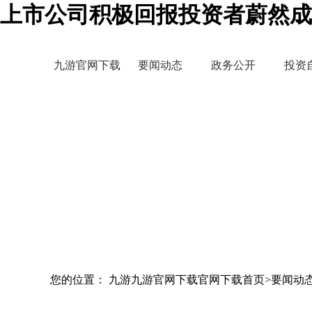
上市公司积极回报投资者蔚然成
九游官网下载
要闻动态
政务公开
投资
您的位置： 九游九游官网下载官网下载首页>要闻动