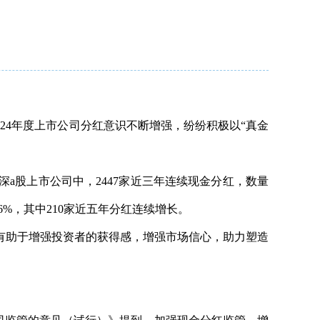
024年度上市公司分红意识不断增强，纷纷积极以“真金
的沪深a股上市公司中，2447家近三年连续现金分红，数量
长6%，其中210家近五年分红连续增长。
有助于增强投资者的获得感，增强市场信心，助力塑造