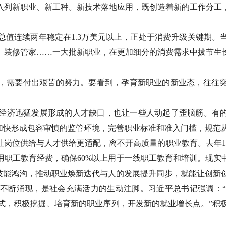
入列新职业、新工种。新技术落地应用，既创造着新的工作分工
总值连续两年稳定在1.3万美元以上，正处于消费升级关键期。
、装修管家……一大批新职业，在更加细分的消费需求中拔节生
，需要付出艰苦的努力。要看到，孕育新职业的新业态，往往
空经济迅猛发展形成的人才缺口，也让一些人动起了歪脑筋。有
。加快形成包容审慎的监管环境，完善职业标准和准入门槛，规范
让岗位供给与人才供给更适配，离不开高质量的职业教育。去年1
用职工教育经费，确保60%以上用于一线职工教育和培训。现实
、技能鸿沟，推动职业焕新迭代与人的发展提升同步，就能让创新
不断涌现，是社会充满活力的生动注脚。习近平总书记强调：
式，积极挖掘、培育新的职业序列，开发新的就业增长点。”积