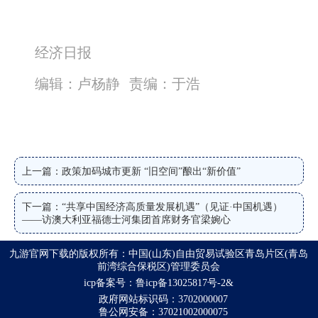
经济日报
编辑：卢杨静
责编：于浩
上一篇：政策加码城市更新 “旧空间”酿出“新价值”
下一篇：“共享中国经济高质量发展机遇”（见证·中国机遇） 
——访澳大利亚福德士河集团首席财务官梁婉心
九游官网下载的版权所有：中国(山东)自由贸易试验区青岛片区(青岛
前湾综合保税区)管理委员会
icp备案号：鲁icp备13025817号-2&
政府网站标识码：3702000007
鲁公网安备：37021002000075