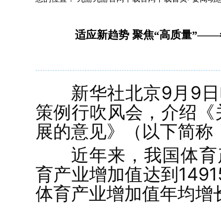
适应新趋势 聚焦“高质量”
新华社北京9月9
策例行吹风会，介绍《
展的意见》（以下简称
近年来，我国体育
育产业增加值达到1491
体育产业增加值年均增长1