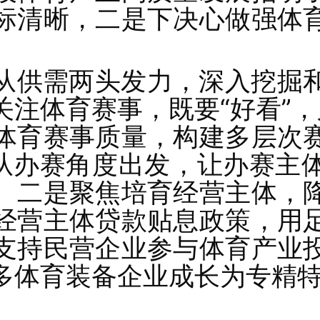
标清晰，二是下决心做强体
从供需两头发力，深入挖掘
注体育赛事，既要“好看”，又
体育赛事质量，构建多层次
是从办赛角度出发，让办赛主
。二是聚焦培育经营主体，
经营主体贷款贴息政策，用
支持民营企业参与体育产业
多体育装备企业成长为专精