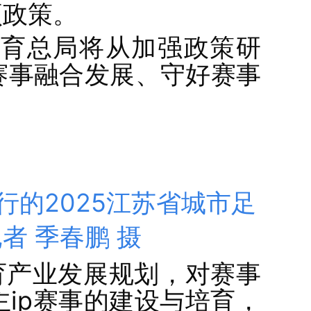
项政策。
育总局将从加强政策研
赛事融合发展、守好赛事
的2025江苏省城市足
 季春鹏 摄
育产业发展规划，对赛事
ip赛事的建设与培育，