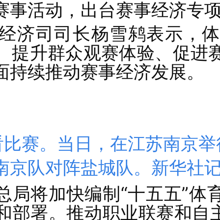
赛事活动，出台赛事经济专
经济司司长杨雪鸫表示，体
、提升群众观赛体验、促进
面持续推动赛事经济发展。
比赛。当日，在江苏南京举行
南京队对阵盐城队。新华社记者
总局将加快编制“十五五”体
和部署。推动职业联赛和自主