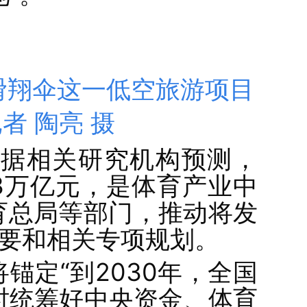
滑翔伞这一低空旅游项目
 陶亮 摄
据相关研究机构预测，
3万亿元，是体育产业中
育总局等部门，推动将发
纲要和相关专项规划。
定“到2030年，全国
时统筹好中央资金、体育