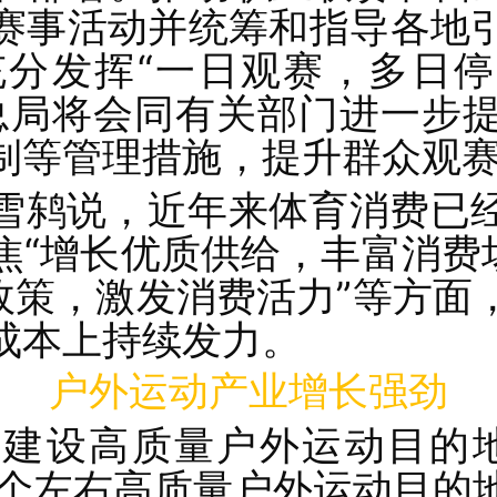
赛事活动并统筹和指导各地
分发挥“一日观赛，多日停
总局将会同有关部门进一步
制等管理措施，提升群众观
雪鸫说，近年来体育消费已
焦“增长优质供给，丰富消费场
惠政策，激发消费活力”等方面
成本上持续发力。
户外运动产业增长强劲
建设高质量户外运动目的地
00个左右高质量户外运动目的