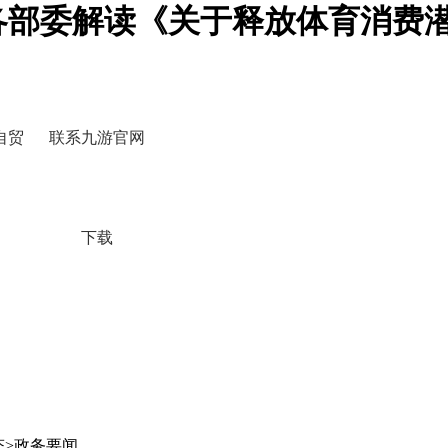
—各部委解读《关于释放体育消费
自贸
联系九游官网
下载
态>政务要闻