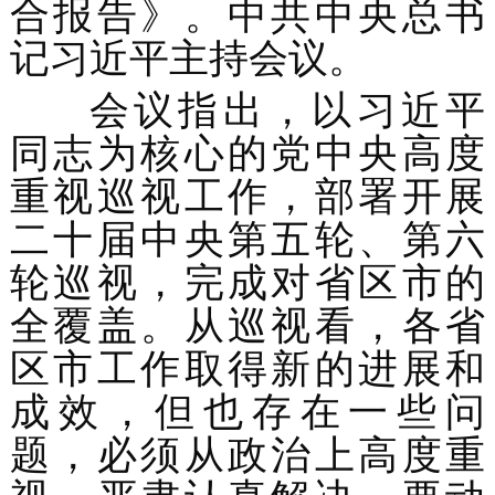
合报告》。中共中央总书
记习近平主持会议。
会议指出，以习近平
同志为核心的党中央高度
重视巡视工作，部署开展
二十届中央第五轮、第六
轮巡视，完成对省区市的
全覆盖。从巡视看，各省
区市工作取得新的进展和
成效，但也存在一些问
题，必须从政治上高度重