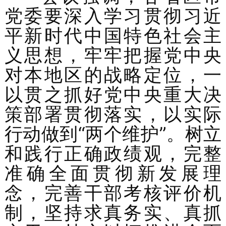
党委要深入学习贯彻习近
平新时代中国特色社会主
义思想，牢牢把握党中央
对本地区的战略定位，一
以贯之抓好党中央重大决
策部署贯彻落实，以实际
行动做到“两个维护”。树立
和践行正确政绩观，完整
准确全面贯彻新发展理
念，完善干部考核评价机
制，坚持求真务实、真抓