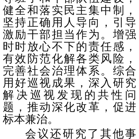
健全和落实民主集中制，
坚持正确用人导向，引导
激励干部担当作为。增强
时时放心不下的责任感，
有效防范化解各类风险，
完善社会治理体系。综合
用好巡视成果，深入研究
解决巡视发现的共性问
题，推动深化改革，促进
标本兼治。
会议还研究了其他事