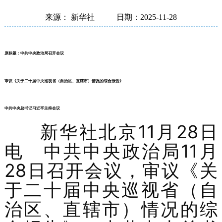
来源： 新华社
日期：2025-11-28
原标题：中共中央政治局召开会议
审议《关于二十届中央巡视省（自治区、直辖市）情况的综合报告》
中共中央总书记习近平主持会议
新华社北京11月28日
电 中共中央政治局11月
28日召开会议，审议《关
于二十届中央巡视省（自
治区、直辖市）情况的综