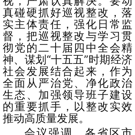
视，严肃认真解决。要动
真碰硬抓好巡视整改，落
实主体责任，强化日常监
督，把巡视整改与学习贯
彻党的二十届四中全会精
神、谋划“十五五”时期经济
社会发展结合起来，作为
全面从严治党、净化政治
生态、加强领导班子建设
的重要抓手，以整改实效
推动高质量发展。
会议强调，各省区市