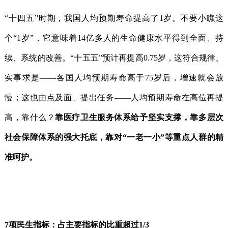
“十四五”时期，我国人均预期寿命提高了1岁。不要小瞧这
个“1岁”，它意味着14亿多人的生命健康水平得到全面、持
续、系统的改善。“十五五”预计再提高0.75岁，这符合规律、
实事求是——各国人均预期寿命高于75岁后，增速就会放
慢；这也由点及面、提出任务——人均预期寿命在高位再提
高，靠什么？
靠
医疗卫生服务体系
给予
坚实支撑
，
靠
多层次
社会保障体系的强大托底
，
靠
对“一老一小”等重点人群的精
准呵护
。
7项民生指标：占主要指标的比重超过1/3