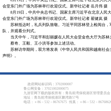
会堂东门外广场为苏林举行欢迎仪式。新华社记者 岳月伟 摄
8月19日，中共中央总书记、国家主席习近平在北京人
会堂东门外广场为苏林举行欢迎仪式。新华社记者 翟健岚 摄
苏林抵达时，礼兵列队致敬。习近平同苏林登上检阅台，
队，并观看分列式。
当天中午，习近平和彭丽媛在人民大会堂金色大厅为苏林
蔡奇、王毅、王小洪等参加上述活动。
苏林访华期间，双方将发表《中华人民共和国和越南社会
声明》。
政府网站标识码：3702000007
鲁公网安备：37021002000075
九游官网下载的版权所有：青岛前湾保税港区管理委员会
地址：青岛前湾保税港区鹏湾路57号
电话：＋86－532－86767675 传真：＋86－532－8676862