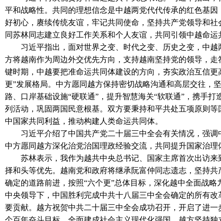
平和战略性。共同的理想信念是中越两党代代传承的红色基因
好初心，赓续传统友谊，牢记共同使命，坚持共产党领导和社
同苏林同志建立良好工作关系和个人友谊，共同引领中越命运
习近平指出，面对世界之变、时代之变、历史之变，中越
方将越南作为周边外交优先方向，支持越南坚持党的领导，走
键时期，中越要把准命运共同体建设的方向，夯实政治互信更
更”发展格局。中方愿同越方保持密切战略沟通和高层交往，坚
路、口岸基础设施“硬联通”，提升智慧海关“软联通”，携手打
列活动，巩固两国民意根基。双方要秉持和平共处五项原则等
中国家共同利益，推动构建人类命运共同体。
习近平介绍了中国共产党二十届三中全会有关情况，强调
中方愿同越方深化治党治国理政经验交流，共同提升国家治理
苏林表示，我作为越共中央总书记、国家主席首次出访来
择和头等优先。越南党和政府将继承阮富仲同志遗志，坚持共
确定的道路前进，按照“六个更”总体目标，深化越中全面战
中央领导下，中国胜利完成中共十八届三中全会确定的所有改
要贡献。越方祝贺中共二十届三中全会成功召开，开启了进一
个百年奋斗目标，全面建成社会主义现代化强国。越方坚持独