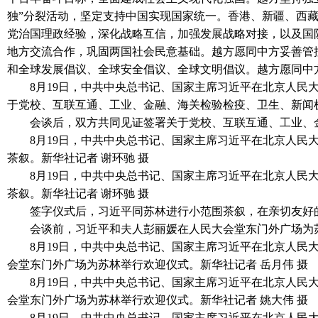
独”分裂活动，坚定支持中国实现国家统一。香港、新疆、西
党治国理政经验，深化战略互信，加强发展战略对接，以及国
地方交流合作，巩固两国社会民意基础。越方愿同中方妥善管
和全球发展倡议、全球安全倡议、全球文明倡议。越方愿同中
8月19日，中共中央总书记、国家主席习近平在北京人
于党校、互联互通、工业、金融、海关检验检疫、卫生、新闻
会谈后，双方共同见证签署关于党校、互联互通、工业、
8月19日，中共中央总书记、国家主席习近平在北京人
茶叙。新华社记者 谢环驰 摄
8月19日，中共中央总书记、国家主席习近平在北京人
茶叙。新华社记者 谢环驰 摄
签字仪式后，习近平同苏林进行小范围茶叙，在亲切友好
会谈前，习近平和夫人彭丽媛在人民大会堂东门外广场为
8月19日，中共中央总书记、国家主席习近平在北京人
会堂东门外广场为苏林举行欢迎仪式。新华社记者 岳月伟 摄
8月19日，中共中央总书记、国家主席习近平在北京人
会堂东门外广场为苏林举行欢迎仪式。新华社记者 姚大伟 摄
8月19日，中共中央总书记、国家主席习近平在北京人