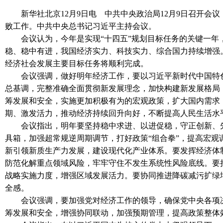
新华社北京12月9日电 中共中央政治局12月9日召开会
败工作。中共中央总书记习近平主持会议。
会议认为，今年是实现“十四五”规划目标任务的关键一
稳、稳中有进，我国经济实力、科技实力、综合国力持续增强
经济社会发展主要目标任务将顺利完成。
会议强调，做好明年经济工作，要以习近平新时代中国特
总基调，完整准确全面贯彻新发展理念，加快构建新发展格局
筹发展和安全，实施更加积极有为的宏观政策，扩大国内需求
期、激发活力，推动经济持续回升向好，不断提高人民生活水平
会议指出，明年要坚持稳中求进、以进促稳，守正创新、
具箱，加强超常规逆周期调节，打好政策“组合拳”，提高宏
新引领新质生产力发展，建设现代化产业体系。要发挥经济体
防范化解重点领域风险，牢牢守住不发生系统性风险底线。要
战略实施力度，增强区域发展活力。要协同推进降碳减污扩绿
全感。
会议强调，要加强党对经济工作的领导，确保党中央各项
筹发展和安全，增强协同联动，加强预期管理，提高政策整体