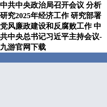
中共中央政治局召开会议 分析
研究2025年经济工作 研究部署
党风廉政建设和反腐败工作 中
共中央总书记习近平主持会议-
九游官网下载