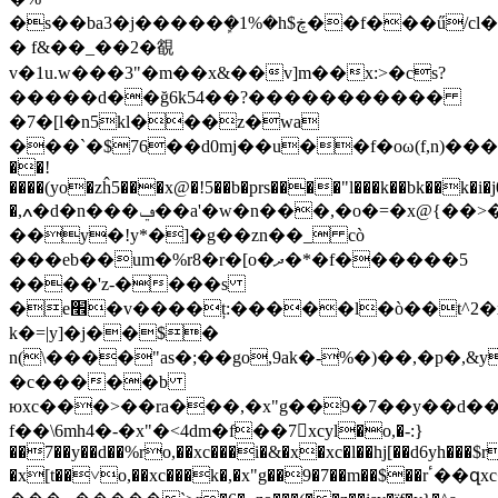
�s��ba3�j�����ܾ�1%�h$ڿ��f���ű/cl�����i0����-
� f&��_��2�䚇
v�1u.w���3"�m��x&��v]m��x:>�cs?
�����d��ğ6k54��?�����������
�7�[l�n5kl���z�wa
���`�$76��d0mj��u��f�oω(f,n)���
��!
����(yo�zĥ5���x@�!5��b�pr
s����"l���k��bk��k�i�
�,ߍ�d�n���ݠ��a'�w�n���,�o�=�x@{��>��
��y�!
y*�]�g��zn��_ cò
���eb��um�%r8�r�[o�ދ�*�f������5
����'z-����s
�e׮�v����ț:�����l�ò��t^2�x�/~�o�x�a����7�x��rϟ��c�va[�y
k�=|y]�j��$�
n(\����"as�;��go,9ak�-%�)��,�p�,&y�؂���c��"�c���ڡd{��p���w(��2<�ho=h��0%��b#o�b�ic�5�]��!c������iw��,��7���>��ra���,�x"g��9�7��y��d��$ro,�m��o,�m��xc�l��
�c�����b
юxc���>��ra���,�x"g��9�7��y��d��$
f��\6mh4�-�x"�<4dm�f��7򹬣xcyl�o,�-:}
��7��y��d��%ro,��xc���i�&�x�xc�l��hj[��d6yh���$
�x[t��˅o,��xc���k�,�x"g��9�7��m��$��rٴ��զxc�l����i�.��y���e�hw��,���7� #�x.g��9�7��y��d��%ro$��xci0��ic��m����!j��!