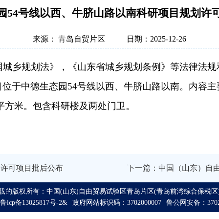
园54号线以西、牛脐山路以南科研项目规划许
来源： 青岛自贸片区
日期：2025-12-26
乡规划法》，《山东省城乡规划条例》等法律法规
目位于
中德生态园
54号线以西、牛脐山路以南
。
内容主
5.1平方米。包含科研楼及两处门卫。
规划许可项目批后公布
载的版权所有：中国(山东)自由贸易试验区青岛片区(青岛前湾综合保税区
icp备13025817号-2&
政府网站标识码：3702000007
鲁公网安备：37021