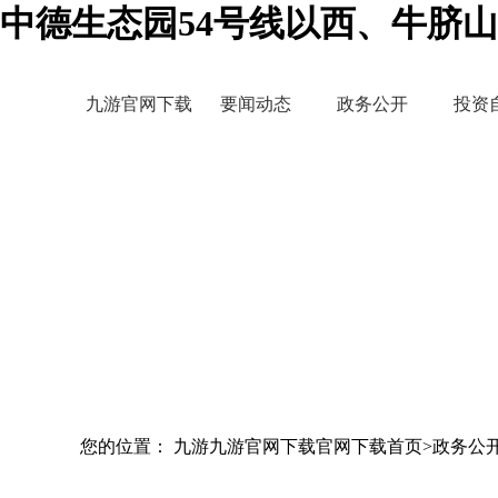
中德生态园54号线以西、牛脐
九游官网下载
要闻动态
政务公开
投资
您的位置： 九游九游官网下载官网下载首页>政务公