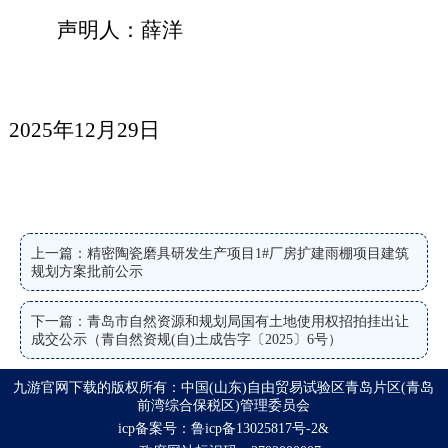
声明人：
薛洋
2025年
12
月
29
日
上一篇：精密陶瓷磨具研发生产项目1#厂房扩建雨棚项目建筑
规划方案批前公示
下一篇：青岛市自然资源和规划局国有土地使用权招拍挂出让
成交公示（青自然资规(自)土成告字〔2025〕6号）
九游官网下载的版权所有：中国(山东)自由贸易试验区青岛片区(青岛
前湾综合保税区)管理委员会
icp备案号：鲁icp备13025817号-2&