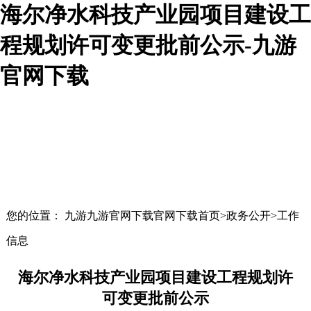
海尔净水科技产业园项目建设工
程规划许可变更批前公示-九游
官网下载
您的位置： 九游九游官网下载官网下载首页>政务公开>工作
信息
海尔净水科技产业园项目建设工程规划许
可变更批前公示