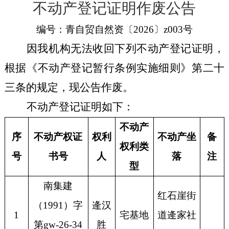
不动产登记证明作废公告
编号：青自贸自然资〔
2026
〕
z003
号
因我机构无法收回下列不动产登记证明，
根据《不动产登记暂行条例实施细则》第二十
三条的规定，现公告作废。
不动产登记证明
如下：
不动产
序
不动产权证
权利
不动产坐
备
权利类
号
书号
人
落
注
型
南集建
红石崖街
（
1991）字
逄汉
1
宅基地
道逄家社
第gw-26-34
胜