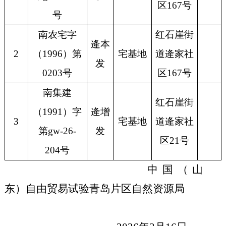
区
167号
号
南农宅字
红石崖街
逄本
2
（
1996）第
宅基地
道逄家社
发
0203号
区
167号
南集建
红石崖街
（
1991）字
逄增
3
宅基地
道逄家社
第gw-26-
发
区
21号
204号
中国（山
东）自由贸易试验青岛片区自然资源局