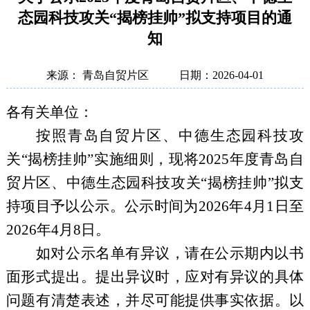
态园科技攻关“揭榜挂帅”拟支持项目的通
知
来源： 青岛自贸片区
日期：2026-04-01
各有关单位：
按照青岛自贸片区
、中德生态园科技攻
关
“揭榜挂帅”
实施细则，现将
2025年度青岛自
贸片区、中德生态园科技攻关“揭榜挂帅”拟支
持项目予以公示。公示时间为2026年
4
月
1
日至
2026年
4
月
8
日。
如对公示名单有异议，请在公示期内以书
面形式提出。
提出异议时，应
对有异议的具体
问题有清楚表述，并尽可能提供事实依据。以