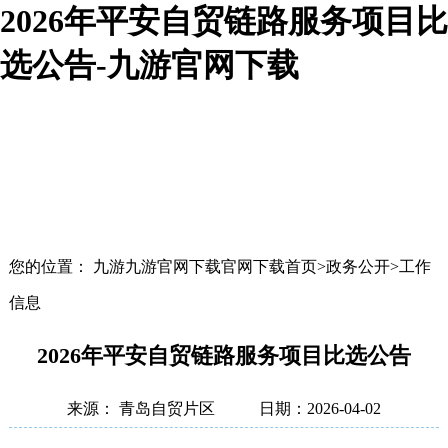
2026年平安自贸链路服务项目比
选公告-九游官网下载
您的位置： 九游九游官网下载官网下载首页>政务公开>工作
信息
2026年平安自贸链路服务项目比选公告
来源： 青岛自贸片区
日期：2026-04-02