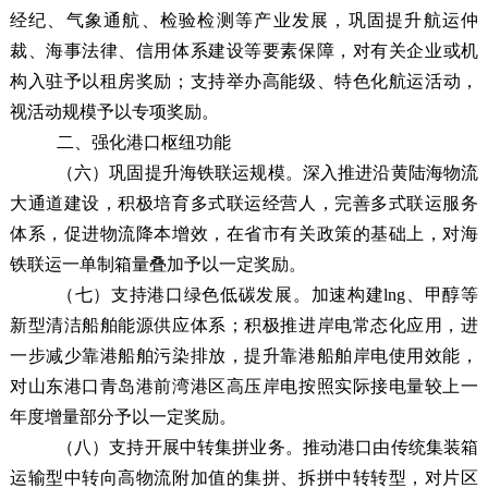
经纪、气象通航
、检验检测
等产业发展
，
巩固提升航运仲
裁、海事法律、信用体系
建设
等要素保障
，对有关企业或机
构入驻予以租房奖励
；支持
举办高能级、特色化
航运活动，
视活动规模予以专项
奖励
。
二、强化港口枢纽功能
（六）巩固提升海铁联运规模
。
深入
推进沿黄陆海
物流
大通道建设，
积极培育多式联运经营人，
完善多式联运服务
体系，促进物流降本增效，在省市有关政策的基础上，对海
铁联运一单制箱量叠加予以一定奖励。
（七）支持港口绿色低碳发展
。
加速构建lng、甲醇等
新型清洁船舶能源供应体系；
积极推进岸电常态化应用，进
一步减少靠港船舶污染排放，提升靠港船舶岸电使用效能，
对山东港口青岛港前湾港区高压岸电按照实际接电量
较上一
年度增量部分
予以一定奖励。
（八）支持开展中转集拼业务
。
推动港口由传统集装箱
运输型中转向高物流附加值的集拼、拆拼中转转型，对片区