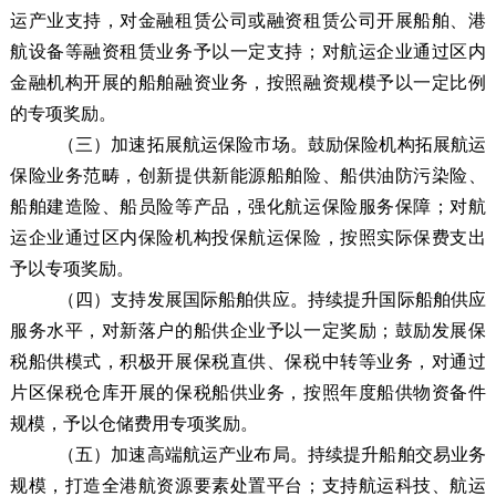
运产业支持，对金融租赁公司或融资租赁公司开展船舶、港
航设备等融资租赁业务予以一定支持；
对航运企业通过区内
金融机构开展的船舶融资业务，按照融资规模予以一定比例
的专项奖励。
（三）加速拓展航运保险市场
。
鼓励保险机构拓展航运
保险业务范畴，创新提供新能源船舶险、船供油防污染险、
船舶建造险
、船员险
等产品，强化航运保险服务保障；对航
运企业通过区内保险机构投保航运保险，按照实际保费支出
予以专项奖励。
（四）支持发展国际船舶供应
。
持续提升国际船舶供应
服务水平，对新落户的船供企业予以一定奖励；鼓励发展保
税船供模式，积极开展保税直供、保税中转等业务，对通过
片区保税
仓库开展的保税船供业务，按照年度船供物资备件
规模，予以仓储费用专项
奖励
。
（五）加速高端航运产业布局
。
持续提升船舶交易业务
规模，打造全港航资源要素处置平台；
支持航运科技、航运