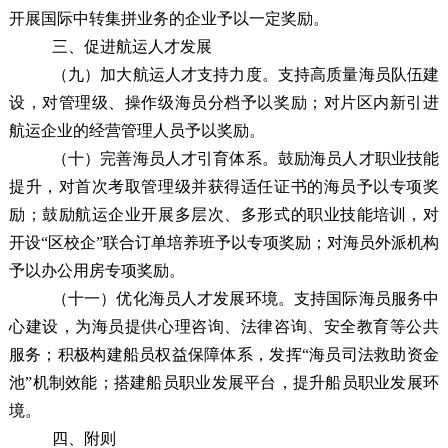
开展国际中转集拼业务的企业予以一定奖励。
三、促进航运人才发展
（九）加大航运人才
支持
力度
。
支持高质量海员队伍建
设，
对管理级、操作级海员分档予以奖励；
对片区内新引进
航运企业的经营管理人员
予以奖励
。
（十）完善海员人才引育体系
。
鼓励海员人才职业技能
提升，对首次考取管理级并获得适任证书的海员予以专项奖
励；鼓励航运企业开展多层次、多形式的职业技能培训，对
开设
“
区校企
”
联合订单培养班予
以
专项奖励；对海员外派机构
予以办公用房专项奖励。
（十一）优化海员人才发展环境
。
支持国际海员服务中
心建设，为海员提供心理咨询、法律咨询、安全教育等公共
服务；积极构建船员权益保障体系，发挥
“
海员司法救助资金
池
”
机制效能；搭建船员职业发展平台，提升船员职业发展环
境。
四、
附则