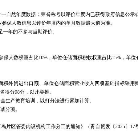
上一自然年度数据；荣誉称号以
评价
年度内已获得政府信息公示
业参保人数信息以评价年度内的单月数据最大值为准
。
足一年的不参与当期
评价
。
参保人数权重占比10%，单位仓储面积税收权重占比15%，单
面积外贸进出口额、单位仓储面积营业收入四项基础指标采用
三名得分98分，以此类推。
安全生产教育培训，以打分法进行累加计算。
加减分项。
岛片区管委内设机构工作分工的通知》（青自贸发〔2025〕1