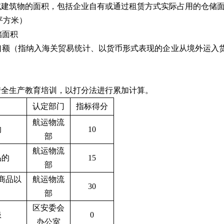
或建筑物的面积，包括企业自有或通过租赁方式实际占用的仓储
平方米）
储面积
口额（指纳入海关贸易统计、以货币形式表现的企业从境外运入
安全生产教育培训，以打分法进行累加计算。
认定部门
指标得分
航运物流
的
10
部
航运物流
品的
15
部
商品以
航运物流
30
部
区安委会
患
0
办公室