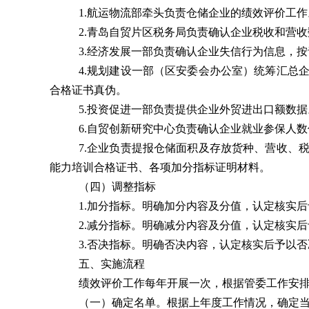
1.
航运物流部牵头负责仓储企业的绩效
评价
工作
2.
青岛自贸片区税务局
负责确认企业税收和营收
3.
经济发展一部负责确认企业失信行为信息，按
4.
规划建设一部（区安委会办公室）统筹汇总
合格证书真伪。
5.
投资促进一部负责提供企业外贸进出口额数据
6.
自贸创新研究中心负责确认企业就业参保人数
7.
企业负责提报仓储面积及存放货种、营收、
能力培训合格证书、各项加分指标证明材料。
（四）调整指标
1.
加分指标。明确加分内容及分值，认定核实后
2.
减分指标。明确减分内容及分值，认定核实后
3.
否决指标。明确否决内容，认定核实后予以否
五、实施流程
绩效
评价
工作每年开展一次，根据管委工作安
（一）确定名单。
根据上年度工作情况，确定