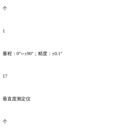
个
1
量程：0°∽±90°；精度：±0.1°
17
垂直度测定仪
个