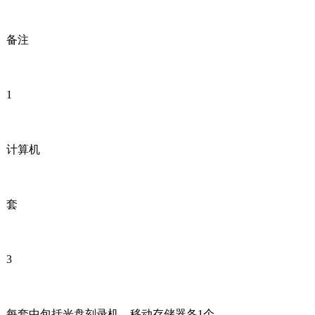
备注
1
计算机
套
3
每套中包括光盘刻录机、移动存储器各1个