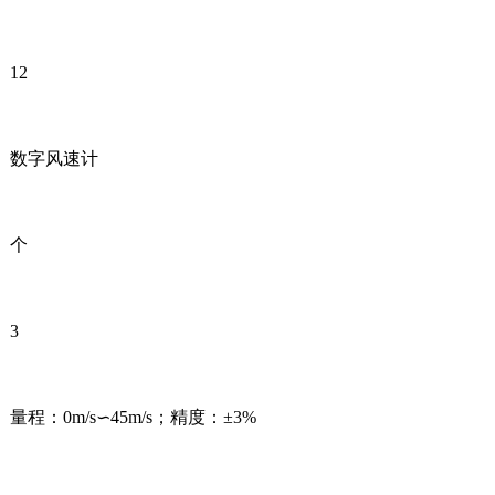
12
数字风速计
个
3
量程：0m/s∽45m/s；精度：±3%