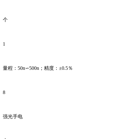
个
1
量程：50n∽500n；精度：±0.5％
8
强光手电