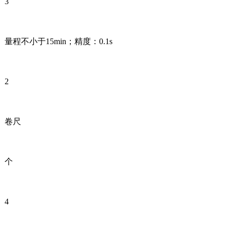
3
量程不小于15min；精度：0.1s
2
卷尺
个
4