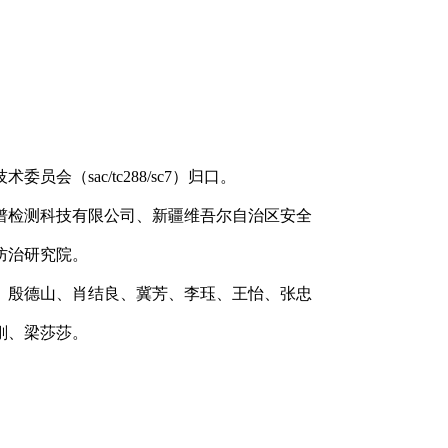
。
（sac/tc288/sc7）归口。
谱检测科技有限公司、新疆维吾尔自治区安全
防治研究院。
、殷德山、肖结良、冀芳、李珏、王怡、张忠
刚、梁莎莎。