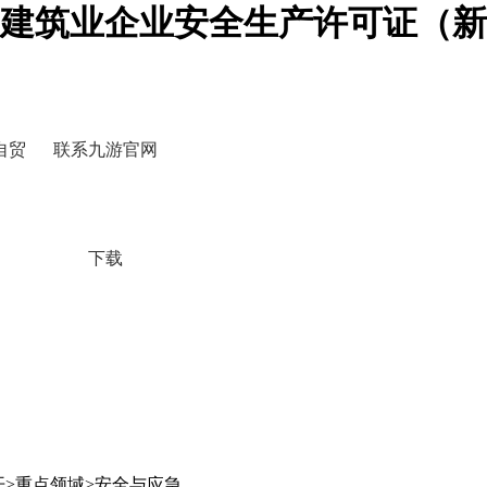
建筑业企业安全生产许可证（新
自贸
联系九游官网
下载
开>重点领域>安全与应急