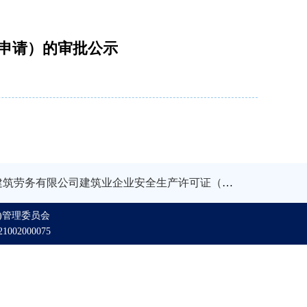
申请）的审批公示
下一篇：关于青岛昌泰居建筑劳务有限公司建筑业企业安全生产许可证（新申请）的审批公示
)管理委员会
002000075