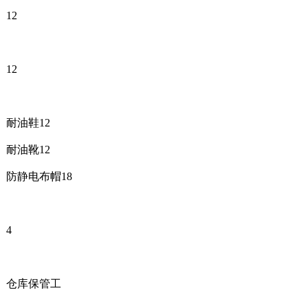
12
12
耐油鞋12
耐油靴12
防静电布帽18
4
仓库保管工