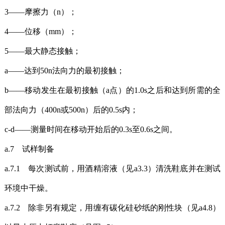
3——摩擦力（n）；
4——位移（mm）；
5——最大静态接触；
a——达到50n法向力的最初接触；
b——移动发生在最初接触（a点）的1.0s之后和达到所需的全
部法向力（400n或500n）后的0.5s内；
c-d——测量时间在移动开始后的0.3s至0.6s之间。
a.7 试样制备
a.7.1 每次测试前，用酒精溶液（见a3.3）清洗鞋底并在测试
环境中干燥。
a.7.2 除非另有规定，用缠有碳化硅砂纸的刚性块（见a4.8）