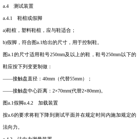
a.4 测试装置
a.4.1 鞋楦或假脚
a)鞋楦，塑料鞋楦，应与鞋适合；
b)假脚，符合图a.1给出的尺寸，用于控制鞋。
图a.1的尺寸适用鞋号250mm及以上的鞋，鞋号250mm以下的
鞋应按下列变更制做：
——接触盘直径：40mm（代替55mm）；
——接触盘中心距离：2×70mm(代替2×80mm)。
图a.1假脚a.4.2 加载装置
按a.6的要求将鞋下降到测试平面并在规定时间内施加规定的
法向力。