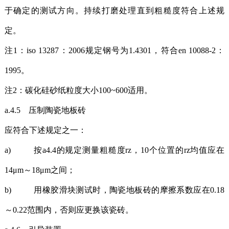
于确定的测试方向。持续打磨处理直到粗糙度符合上述规
定。
注1：iso 13287：2006规定钢号为1.4301，符合en 10088-2：
1995。
注2：碳化硅砂纸粒度大小100~600适用。
a.4.5 压制陶瓷地板砖
应符合下述规定之一：
a) 按a4.4的规定测量粗糙度rz，10个位置的rz均值应在
14μm～18μm之间；
b) 用橡胶滑块测试时，陶瓷地板砖的摩擦系数应在0.18
～0.22范围内，否则应更换该瓷砖。