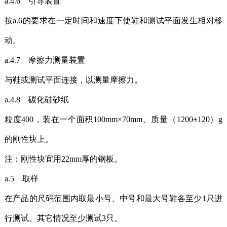
a.4.6 引导装置
按a.6的要求在一定时间和速度下使鞋和测试平面发生相对移
动。
a.4.7 摩擦力测量装置
与鞋或测试平面连接，以测量
摩擦力
。
a.4.8 碳化硅砂纸
粒度400，装在一个面积100mm×70mm、质量（1200±120）g
的刚性块上。
注：刚性块宜用22mm厚的钢板。
a.5 取样
在产品的尺码范围内取最小号、中号和最大号鞋各至少1只进
行测试。其它情况至少测试3只。