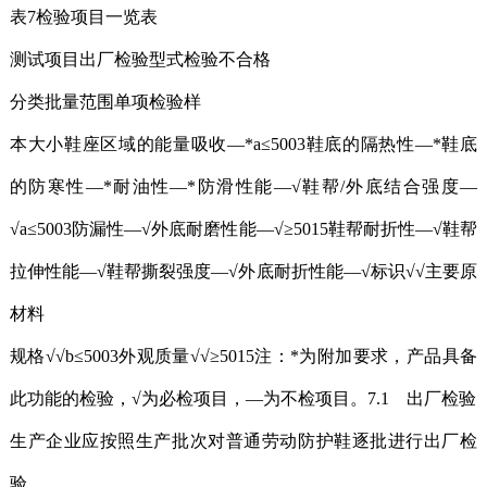
表7检验项目一览表
测试项目出厂检验型式检验不合格
分类批量范围单项检验样
本大小鞋座区域的能量吸收—*a≤5003鞋底的隔热性—*鞋底
的防寒性—*耐油性—*防滑性能—√鞋帮/外底结合强度—
√a≤5003防漏性—√外底耐磨性能—√≥5015鞋帮耐折性—√鞋帮
拉伸性能—√鞋帮撕裂强度—√外底耐折性能—√标识√√主要原
材料
规格√√b≤5003外观质量√√≥5015注：*为附加要求，产品具备
此功能的检验，√为必检项目，—为不检项目。7.1 出厂检验
生产企业应按照生产批次对普通劳动防护鞋逐批进行出厂检
验。