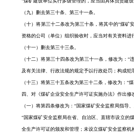
“煤矿建设单位实行多级管理的，应当由具体负责建
（九）删去第三十条、第三十一条。
（十）将第三十二条改为第三十条，将其中的“煤矿
资格的公司（单位）组织验收时，应当对有关资料进
（十一）删去第三十三条。
（十二）将第三十四条改为第三十一条，修改为：“
及有关法律、行政法规的规定予以行政处罚；构成犯
（十三）将第三十五条改为第三十二条，修改为：“
四、对《煤矿企业安全生产许可证实施办法》作出修
（一）将第四条修改为：“国家煤矿安全监察局指导
“国家煤矿安全监察局在省、自治区、直辖市设立的
全生产许可证的颁发和管理；未设立煤矿安全监察机