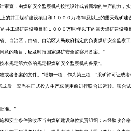
设计审查，由煤矿安全监察机构按照设计或者新增的生产能力，实
以上的井工煤矿建设项目和１０００万吨/年及以上的露天煤矿
下的井工煤矿建设项目和１０００万吨/年以下的露天煤矿建设项
的省、自治区，由省、自治区人民政府指定的负责煤矿安全监察工
同意的项目，应及时报国家煤矿安全监察局备案。”
按本规定第六条的规定报煤矿安全监察机构备案”。
准或者备案的文件。”增加一项，作为第三项：“采矿许可证或者
完成后，应当在正式投入生产或使用前进行联合试运转。联合
批准。”
设施和安全条件验收应当由煤矿建设单位负责组织；未经验收合