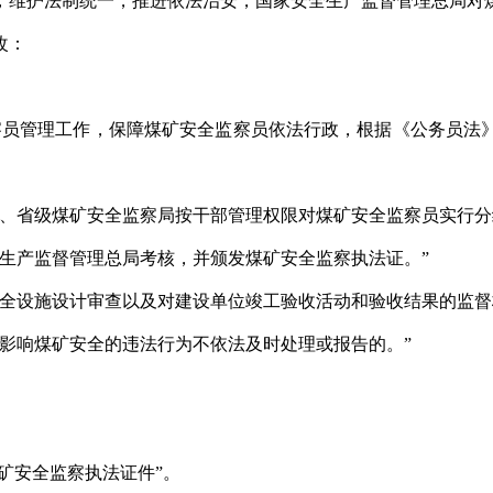
，维护法制统一，推进依法治安，国家安全生产监督管理总局对
改：
察员管理工作，保障煤矿安全监察员依法行政，根据《公务员法
局、省级煤矿安全监察局按干部管理权限对煤矿安全监察员实行分
生产监督管理总局考核，并颁发煤矿安全监察执法证。”
安全设施设计审查以及对建设单位竣工验收活动和验收结果的监督
影响煤矿安全的违法行为不依法及时处理或报告的。”
。
矿安全监察执法证件”。