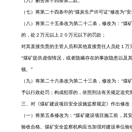
（六）删去第十四条第二款。
（七）将第二十四条中的“煤炭生产许可证”修改为“安
（八）将第二十五条改为第二十二条，修改为：“煤
的，处２万元以上２０万元以下的罚款；
对其直接负责的主管人员和其他直接责任人员处１万
“煤矿提供虚假情况，或者隐瞒存在的事故隐患以及
顿。”
（九）将第二十六条改为第二十三条，修改为：“煤
予以行政处罚；构成犯罪的，依照刑法有关规定追究
三、对《煤矿建设项目安全设施监察规定》作出修改
（一）将第五条修改为：“煤矿建设项目施工前，其
验收合格。煤矿安全监察机构应当加强对建设单位验