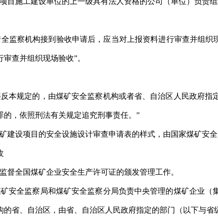
设项目施工建设单位的上一级具有法人资格的公司（单位）负责组
安全监察机构接到验收申请后，应当对上报资料进行审查并组织现
行审查并组织现场验收”。
违反本规定的，由煤矿安全监察机构或者省、自治区人民政府指
罪的，依照刑法有关规定追究刑事责任。”
煤矿建设项目的安全设施设计审查申请表的样式，由国家煤矿安全
改
、监督全国煤矿企业安全生产许可证的颁发管理工作。
煤矿安全监察局和煤矿安全监察分局负责中央管理的煤矿企业（
构的省、自治区，由省、自治区人民政府指定的部门（以下与省