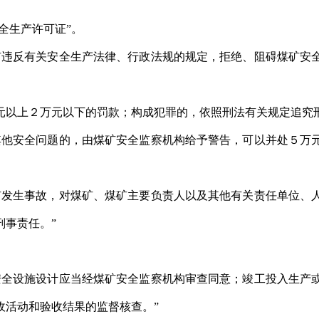
全生产许可证”。
矿违反有关安全生产法律、行政法规的规定，拒绝、阻碍煤矿安
元以上２万元以下的罚款；构成犯罪的，依照刑法有关规定追究
其他安全问题的，由煤矿安全监察机构给予警告，可以并处５万
矿发生事故，对煤矿、煤矿主要负责人以及其他有关责任单位、
刑事责任。”
安全设施设计应当经煤矿安全监察机构审查同意；竣工投入生产
收活动和验收结果的监督核查。”