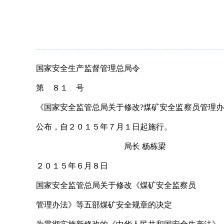
国家安全生产监督管理总局令
第 ８１ 号
《国家安全监管总局关于修改?煤矿安全监察员管理
公布，自２０１５年７月１日起施行。
局长 杨栋梁
２０１５年６月８日
国家安全监管总局关于修改《煤矿安全监察员
管理办法》等五部煤矿安全规章的决定