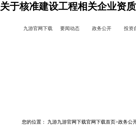
关于核准建设工程相关企业资质
九游官网下载
要闻动态
政务公开
投资
您的位置： 九游九游官网下载官网下载首页>政务公