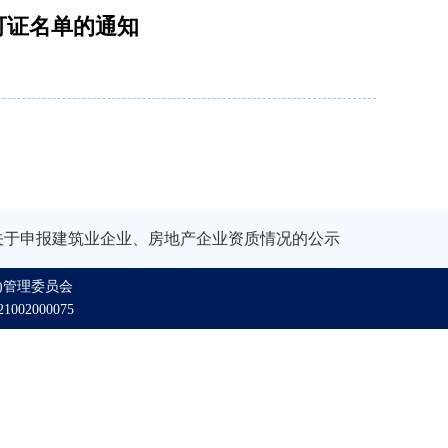
可证名单的通知
关于申报建筑业企业、房地产企业资质情况的公示
)管理委员会
002000075