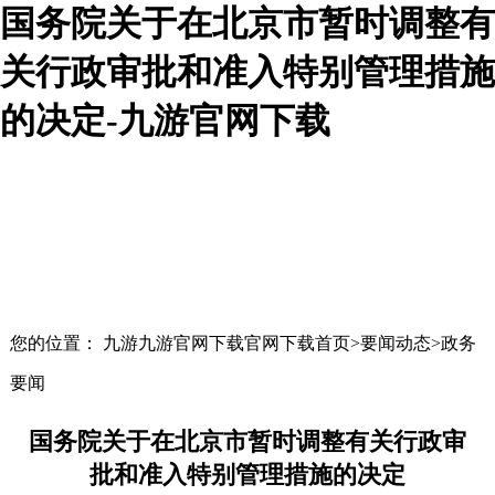
国务院关于在北京市暂时调整有
关行政审批和准入特别管理措施
的决定-九游官网下载
您的位置： 九游九游官网下载官网下载首页>要闻动态>政务
要闻
国务院关于在北京市暂时调整有关行政审
批和准入特别管理措施的决定