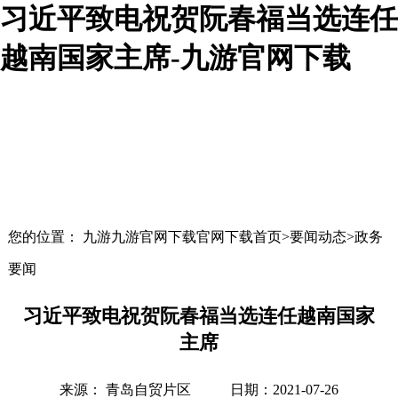
习近平致电祝贺阮春福当选连任
越南国家主席-九游官网下载
您的位置： 九游九游官网下载官网下载首页>要闻动态>政务
要闻
习近平致电祝贺阮春福当选连任越南国家
主席
来源： 青岛自贸片区
日期：2021-07-26