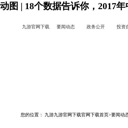
动图 | 18个数据告诉你，20
九游官网下载
要闻动态
政务公开
投资
您的位置： 九游九游官网下载官网下载首页>要闻动