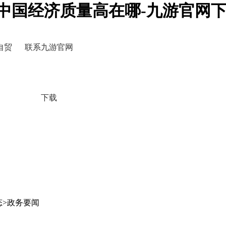
17年中国经济质量高在哪-九游官网
自贸
联系九游官网
下载
态>政务要闻