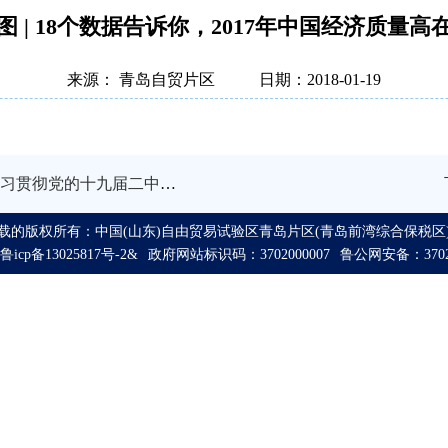
图 | 18个数据告诉你，2017年中国经济质量高
来源： 青岛自贸片区
日期：2018-01-19
上一篇：李克强主持召开国务院党组会议 深入学习贯彻党的十九届二中全会精神
载的版权所有：中国(山东)自由贸易试验区青岛片区(青岛前湾综合保税区
icp备13025817号-2&
政府网站标识码：3702000007
鲁公网安备：37021