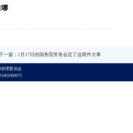
在哪
下一篇：1月17日的国务院常务会定了这两件大事
)管理委员会
002000075