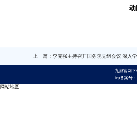
动
九游官网下
icp备案号：鲁
网站地图