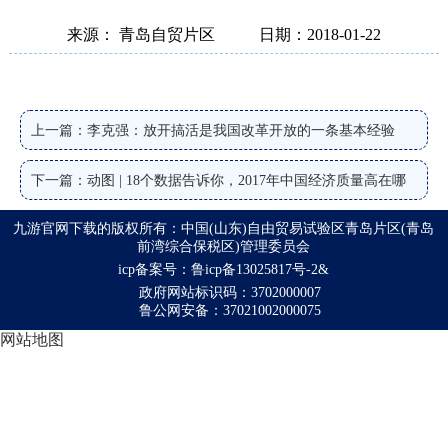
来源： 青岛自贸片区
日期：2018-01-22
上一篇：李克强：放开搞活是我国改革开放的一条基本经验
下一篇：动图 | 18个数据告诉你，2017年中国经济质量高在哪
九游官网下载的版权所有：中国(山东)自由贸易试验区青岛片区(青岛
前湾综合保税区)管理委员会
icp备案号：鲁icp备13025817号-2&
政府网站标识码：3702000007
鲁公网安备：37021002000075
网站地图