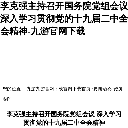
李克强主持召开国务院党组会议
深入学习贯彻党的十九届二中全
会精神-九游官网下载
您的位置： 九游九游官网下载官网下载首页>要闻动态>政务
要闻
李克强主持召开国务院党组会议 深入学习
贯彻党的十九届二中全会精神