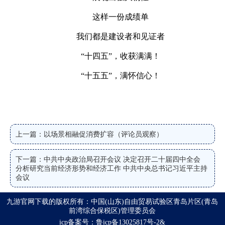
这样一份成绩单
我们都是建设者和见证者
“十四五”，收获满满！
“十五五”，满怀信心！
上一篇：以场景相融促消费扩容（评论员观察）
下一篇：中共中央政治局召开会议 决定召开二十届四中全会 
分析研究当前经济形势和经济工作 中共中央总书记习近平主持
会议
九游官网下载的版权所有：中国(山东)自由贸易试验区青岛片区(青岛
前湾综合保税区)管理委员会
icp备案号：鲁icp备13025817号-2&