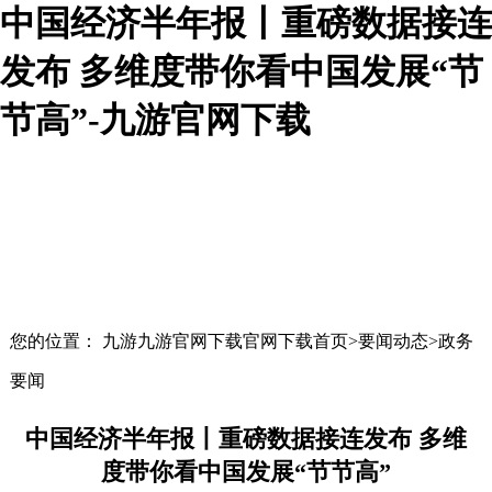
中国经济半年报丨重磅数据接连
发布 多维度带你看中国发展“节
节高”-九游官网下载
您的位置： 九游九游官网下载官网下载首页>要闻动态>政务
要闻
中国经济半年报丨重磅数据接连发布 多维
度带你看中国发展“节节高”