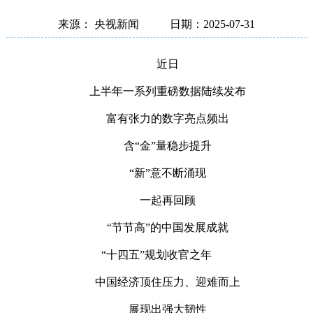
来源： 央视新闻
日期：2025-07-31
近日
上半年一系列重磅数据陆续发布
富有张力的数字亮点频出
含“金”量稳步提升
“新”意不断涌现
一起再回顾
“节节高”的中国发展成就
“十四五”规划收官之年
中国经济顶住压力、迎难而上
展现出强大韧性